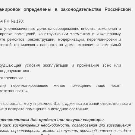
анировок определены в законодательстве Российской
оя РФ № 170:
х уполномоченные должны своевременно вносить изменения в
ировке помещений, конструктивным элементам и инженерному
те ремонтов, реконструкции, модернизации, перепланировки и
ровкой технического паспорта на дома, строения и земельный
 ухудшающая условия эксплуатации и проживания всех или
не допускается».
согласованию:
или) перепланировавшее жилое помещение лицо несет
ветственность».
ные органы могут привлечь Вас к административной ответственности
е о возврате помещения в исходное состояние.
 препятствием для продажи или покупки квартиры.
 риск возникновения необходимости согласования или возвращения
льная перепланировка может послужить причиной отказа в выдаче