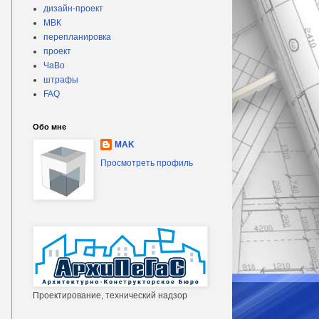
дизайн-проект
МВК
перепланировка
проект
ЧаВо
штрафы
FAQ
Обо мне
MAK
Просмотреть профиль
Проектирование, технический надзор